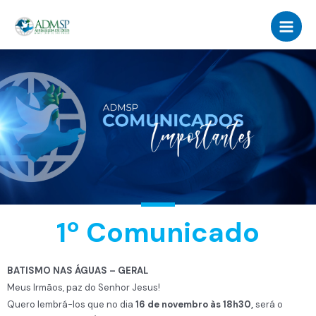
Skip
Main
to
Men
content
1º Comunicado
BATISMO NAS ÁGUAS – GERAL
Meus Irmãos, paz do Senhor Jesus!
Quero lembrá-los que no dia
16 de novembro às 18h30,
será o